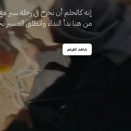
إنه كالحلم أن نخرج في رحلة سير مع 
من هنا بدأ النداء وانطلق المسير ن
شاهد الفيلم