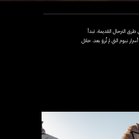
ﻃﺮق اﻟﱰﺣﺎل اﻟﻘﺪﻳﻤﺔ. ﺗﺒﺪأ
 160 ﻛﻴﻠﻮﻣﱰًا ﻋﻠﻰ اﻷﻗﺪام، ﻣﺴﺘﻜﺸﻔﲔ أﴎار ﻧﻴﻮم اﻟﱵ ﱂ ﺗُﺮوَ ﺑﻌﺪ. ﺧﻼل