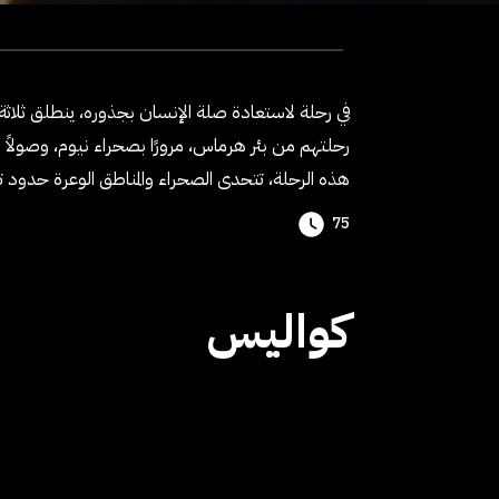
ﰲ رﺣﻠﺔ ﻻﺳﺘﻌﺎدة ﺻﻠﺔ اﻹﻧﺴﺎن ﺑﺠﺬوره، ﻳﻨﻄﻠﻖ ﺛﻼﺛﺔ رﺣ
ﻫﺬه اﻟﺮﺣﻠﺔ، ﺗﺘﺤﺪى اﻟﺼﺤﺮاء واﳌﻨﺎﻃﻖ اﻟﻮﻋﺮة ﺣﺪود 
75
كواليس