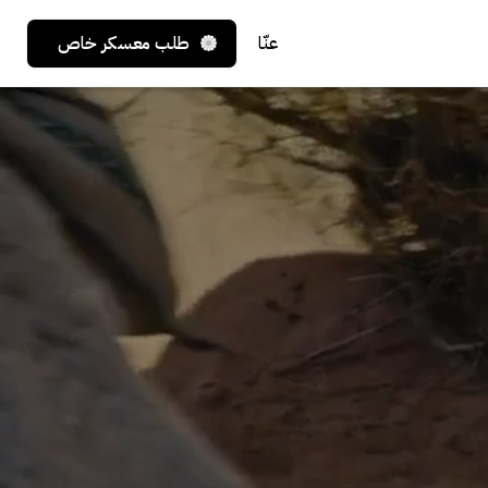
عنّا
طلب معسكر خاص