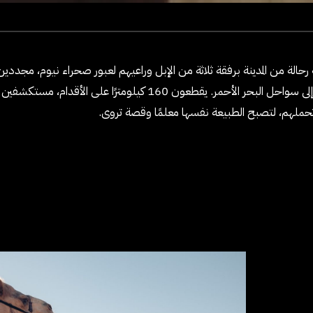
ﺎﻟﺔ ﻣﻦ اﳌﺪﻳﻨﺔ ﺑﺮﻓﻘﺔ ﺛﻼﺛﺔ ﻣﻦ اﻹﺑﻞ وراﻋﻴﻬﻢ ﻟﻌﺒﻮر ﺻﺤﺮاء ﻧﻴﻮم، ﻣﺠﺪدﻳﻦ 
رﺣﻠﺘﻬﻢ ﻣﻦ ﺑﱤ ﻫﺮﻣﺎس، ﻣﺮورًا ﺑﺼﺤﺮاء ﻧﻴﻮم، وﺻﻮﻻً إﱃ ﺳﻮاﺣﻞ اﻟﺒﺤﺮ اﻷﺣﻤﺮ. ﻳﻘﻄﻌﻮن
ﺗﺤﻤﻠﻬﻢ، ﻟﺘﺼﺒﺢ اﻟﻄﺒﻴﻌﺔ ﻧﻔﺴﻬﺎ ﻣﻌﻠﻤًﺎ وﻗﺼﺔ ﺗﺮوى.