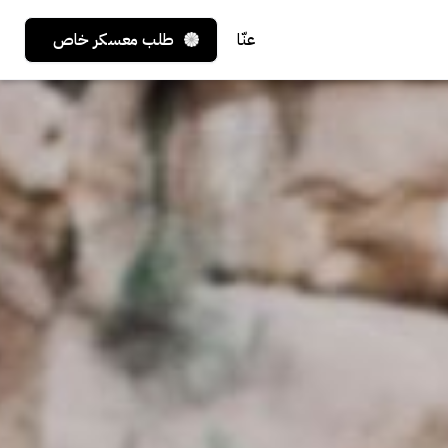
عنّا
طلب معسكر خاص